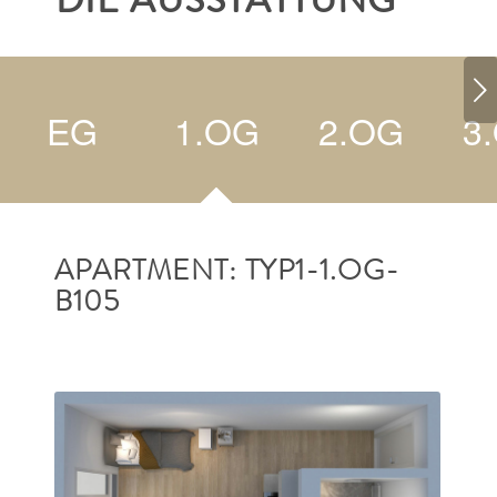
DIE AUSSTATTUNG
Weiter
EG
1.OG
2.OG
3
APARTMENT: TYP1-1.OG-
B105