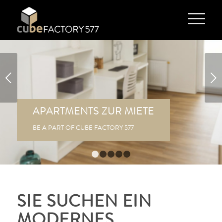
Weiter
APARTMENTS ZUR MIETE
BE A PART OF CUBE FACTORY 577
1
2
3
4
5
SIE SUCHEN EIN
MODERNES