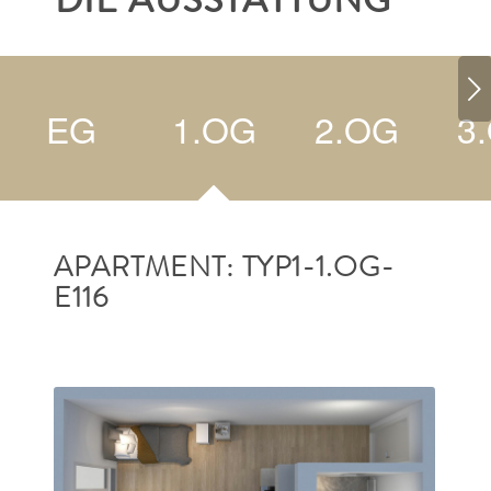
DIE AUSSTATTUNG
Weiter
EG
1.OG
2.OG
3
APARTMENT: TYP1-1.OG-
E116