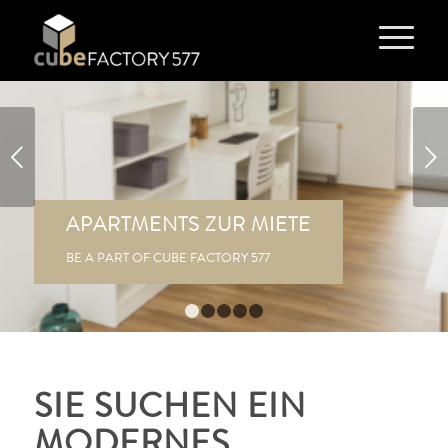
Weiter
APARTMENTS ZUR MIETE
BE A PART OF CUBE FACTORY 577
1
2
3
4
5
SIE SUCHEN EIN
MODERNES