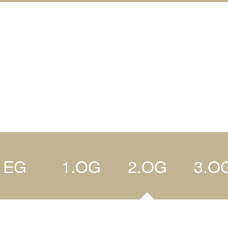
EG
1.OG
2.OG
3.O