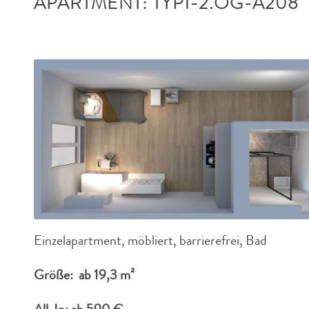
APARTMENT: TYP1-2.OG-A208
Einzelapartment, möbliert, barrierefrei, Bad
Größe: ab 19,3 m²