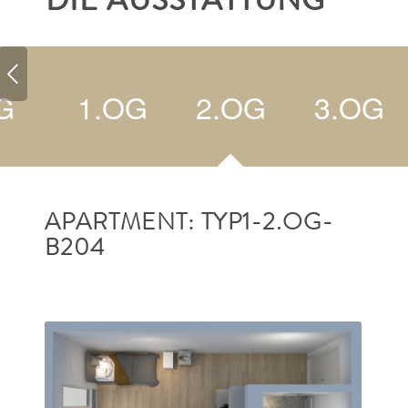
DIE AUSSTATTUNG
G
1.OG
2.OG
3.OG
APARTMENT: TYP1-2.OG-
B204