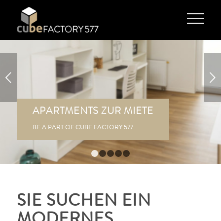
Weiter
APARTMENTS ZUR MIETE
BE A PART OF CUBE FACTORY 577
1
2
3
4
5
SIE SUCHEN EIN
MODERNES