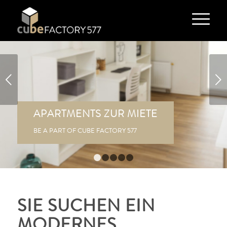
Weiter
APARTMENTS ZUR MIETE
BE A PART OF CUBE FACTORY 577
1
2
3
4
5
SIE SUCHEN EIN
MODERNES