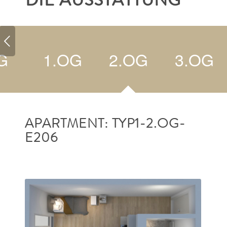
DIE AUSSTATTUNG
G
1.OG
2.OG
3.OG
APARTMENT: TYP1-2.OG-
E206