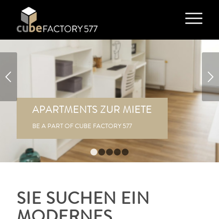
Weiter
APARTMENTS ZUR MIETE
BE A PART OF CUBE FACTORY 577
1
2
3
4
5
SIE SUCHEN EIN
MODERNES