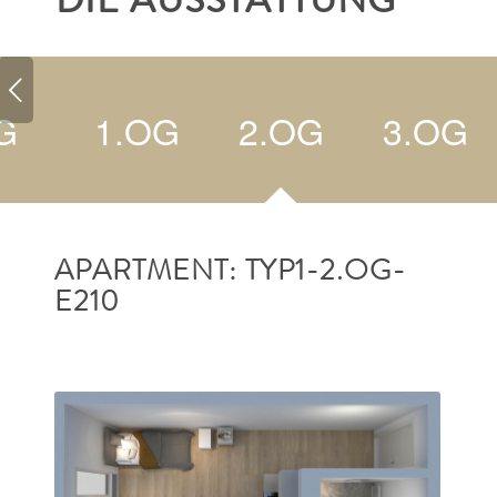
DIE AUSSTATTUNG
G
1.OG
2.OG
3.OG
APARTMENT: TYP1-2.OG-
E210