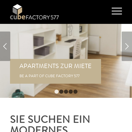
Weiter
APARTMENTS ZUR MIETE
BE A PART OF CUBE FACTORY 577
1
2
3
4
5
SIE SUCHEN EIN
MODERNES