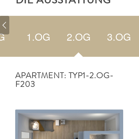
DIE AUSSTATTUNG
G
1.OG
2.OG
3.OG
APARTMENT: TYP1-2.OG-
F203