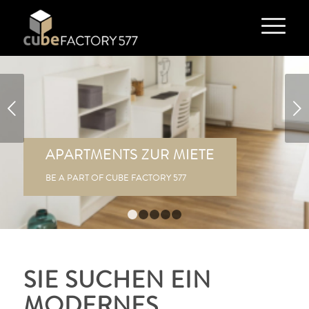
Weiter
APARTMENTS ZUR MIETE
BE A PART OF CUBE FACTORY 577
1
2
3
4
5
SIE SUCHEN EIN
MODERNES