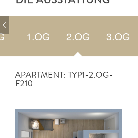
DIE AUSSTATTUNG
G
1.OG
2.OG
3.OG
APARTMENT: TYP1-2.OG-
F210