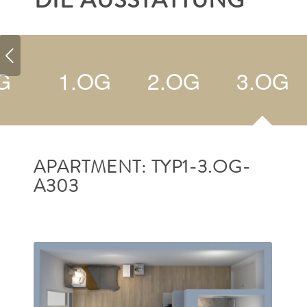
DIE AUSSTATTUNG
G
1.OG
2.OG
3.OG
APARTMENT: TYP1-3.OG-
A303