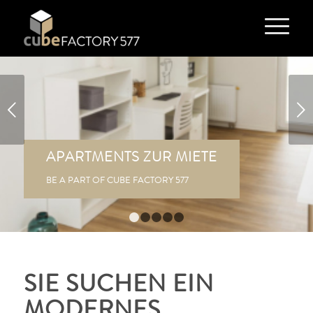
Weiter
APARTMENTS ZUR MIETE
BE A PART OF CUBE FACTORY 577
1
2
3
4
5
SIE SUCHEN EIN
MODERNES