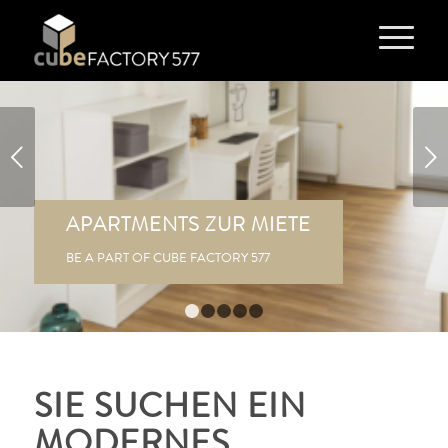
Weiter
APARTMENTS ZUR MIETE
BE A PART OF CUBE FACTORY 577
1
2
3
4
5
SIE SUCHEN EIN
MODERNES