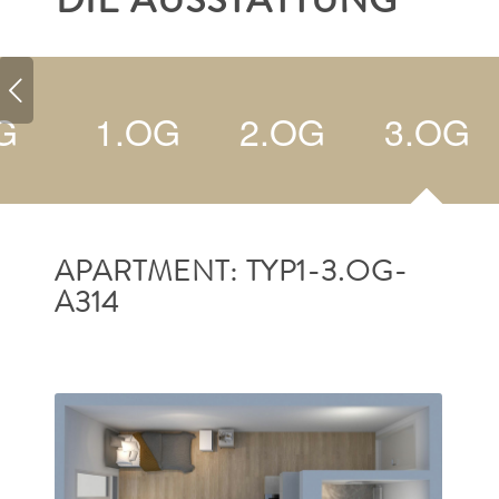
DIE AUSSTATTUNG
G
1.OG
2.OG
3.OG
APARTMENT: TYP1-3.OG-
A314