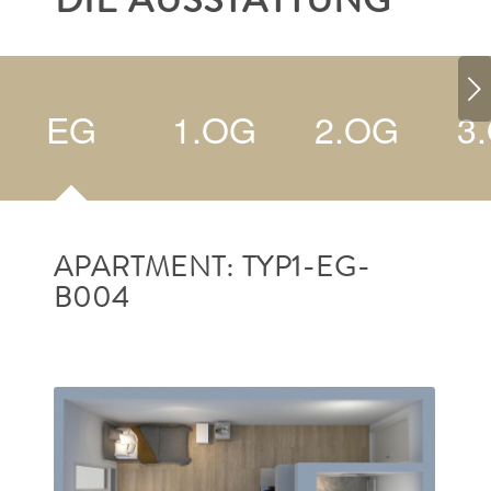
DIE AUSSTATTUNG
Weiter
EG
1.OG
2.OG
3
APARTMENT: TYP1-EG-
B004