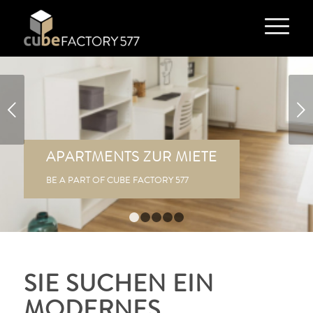
Weiter
APARTMENTS ZUR MIETE
BE A PART OF CUBE FACTORY 577
1
2
3
4
5
SIE SUCHEN EIN
MODERNES