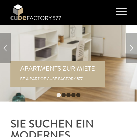
Weiter
APARTMENTS ZUR MIETE
BE A PART OF CUBE FACTORY 577
1
2
3
4
5
SIE SUCHEN EIN
MODERNES