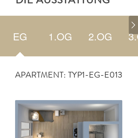
DIE AUSSTATTUNG
Weiter
EG
1.OG
2.OG
3
APARTMENT: TYP1-EG-E013