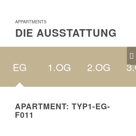
APPARTMENTS
DIE AUSSTATTUNG
Weiter
EG
1.OG
2.OG
3
APARTMENT: TYP1-EG-
F011