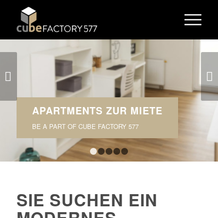
Weiter
APARTMENTS ZUR MIETE
BE A PART OF CUBE FACTORY 577
1
2
3
4
5
SIE SUCHEN EIN
MODERNES