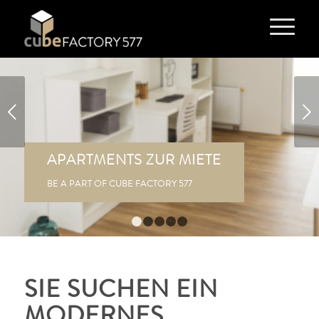
Weiter
APARTMENTS ZUR MIETE
BE A PART OF CUBE FACTORY 577
1
2
3
4
5
SIE SUCHEN EIN
MODERNES