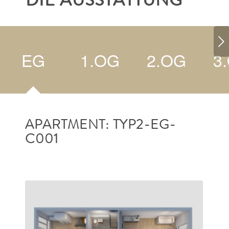
DIE AUSSTATTUNG
Weiter
EG
1.OG
2.OG
3
APARTMENT: TYP2-EG-
C001