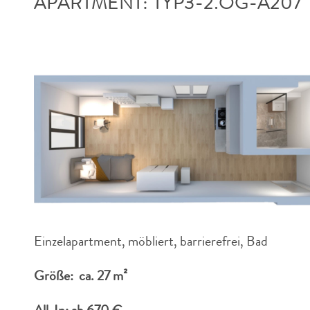
APARTMENT: TYP3-2.OG-A207
Einzelapartment, möbliert, barrierefrei, Bad
Größe: ca. 27 m²