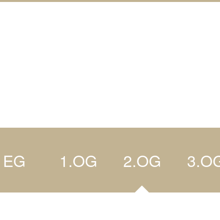
EG
1.OG
2.OG
3.O