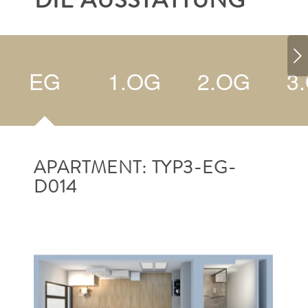
DIE AUSSTATTUNG
Weiter
EG
1.OG
2.OG
3
APARTMENT: TYP3-EG-
D014