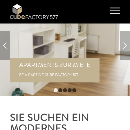
Weiter
APARTMENTS ZUR MIETE
BE A PART OF CUBE FACTORY 577
1
2
3
4
5
SIE SUCHEN EIN
MODERNES